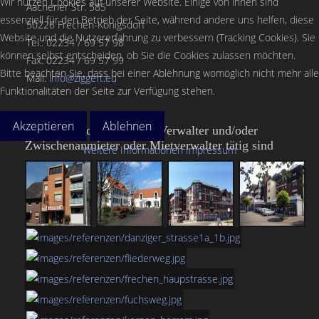
Wir nutzen Cookies auf unserer Website. Einige von ihnen sind
Aachener Str. 585
essenziell für den Betrieb der Seite, während andere uns helfen, diese
50226 Frechen-Königsdorf
Website und die Nutzererfahrung zu verbessern (Tracking Cookies). Sie
Tel.: 02234 / 69 57 98
können selbst entscheiden, ob Sie die Cookies zulassen möchten.
Fax: 02234 / 69 57 99
Bitte beachten Sie, dass bei einer Ablehnung womöglich nicht mehr alle
Mail:
info@ziggert.eu
Funktionalitäten der Seite zur Verfügung stehen.
Akzeptieren
Ablehnen
Objekte, in denen wir als Verwalter und/oder
Zwischenanmieter oder Mietverwalter tätig sind
Weitere Informationen
Impressum