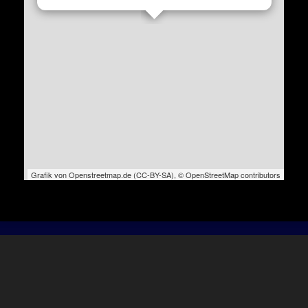
Grafik von
Openstreetmap.de
(
CC-BY-SA
),
© OpenStreetMap contributors