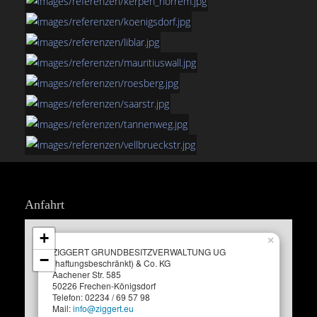
Anfahrt
+
×
ZIGGERT GRUNDBESITZVERWALTUNG UG
−
(haftungsbeschränkt) & Co. KG
Aachener Str. 585
50226 Frechen-Königsdorf
Telefon: 02234 / 69 57 98
Mail:
info@ziggert.eu